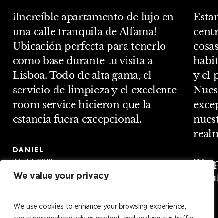
¡Increíble apartamento de lujo en
Estan
una calle tranquila de Alfama!
cent
Ubicación perfecta para tenerlo
cosas
como base durante tu visita a
habi
Lisboa. Todo de alta gama, el
y el 
servicio de limpieza y el excelente
Nues
room service hicieron que la
exce
estancia fuera excepcional.
nuest
realm
DANIEL
¡No 
30 JUL 2025
We value your privacy
lo su
We use cookies to enhance your browsing experience,
SPEN